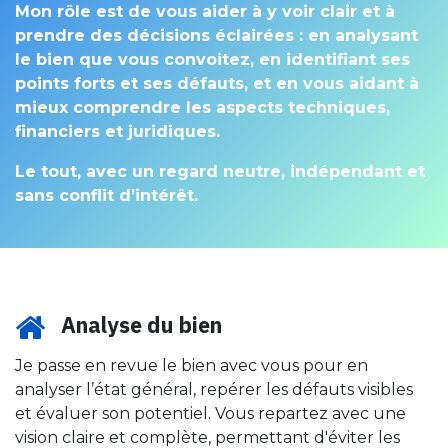
Mon rôle est de vous aider à y voir clair et à
prendre des décisions éclairées : en analysant
le bien que vous convoitez, en identifiant ses
points forts et ses défauts, et en vous aidant à
mieux comprendre les aspects techniques,
financiers et juridiques.
Le tout, avec un regard neutre, indépendant et
sans conflit d’intérêt.
Analyse du bien
Je passe en revue le bien avec vous pour en
analyser l’état général, repérer les défauts visibles
et évaluer son potentiel. Vous repartez avec une
vision claire et complète, permettant d'éviter les