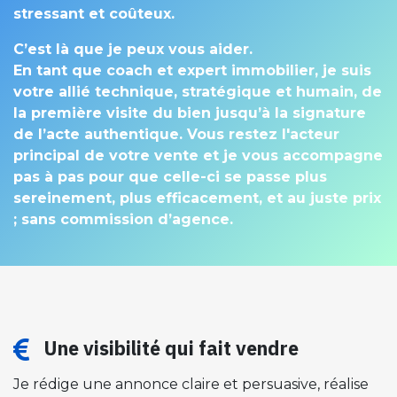
stressant et coûteux.
C’est là que je peux vous aider.
En tant que coach et expert immobilier, je suis
votre allié technique, stratégique et humain, de
la première visite du bien jusqu’à la signature
de l’acte authentique.
Vous restez l'acteur
principal de votre vente et je vous accompagne
pas à pas pour que celle-ci se passe plus
sereinement, plus efficacement, et au juste prix
; sans commission d’agence.
Une visibilité qui fait vendre​
Je rédige une annonce claire et persuasive, réalise