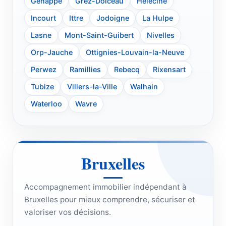
Genappe
Grez-Doiceau
Hélécine
Incourt
Ittre
Jodoigne
La Hulpe
Lasne
Mont-Saint-Guibert
Nivelles
Orp-Jauche
Ottignies-Louvain-la-Neuve
Perwez
Ramillies
Rebecq
Rixensart
Tubize
Villers-la-Ville
Walhain
Waterloo
Wavre
Bruxelles
Accompagnement immobilier indépendant à
Bruxelles pour mieux comprendre, sécuriser et
valoriser vos décisions.